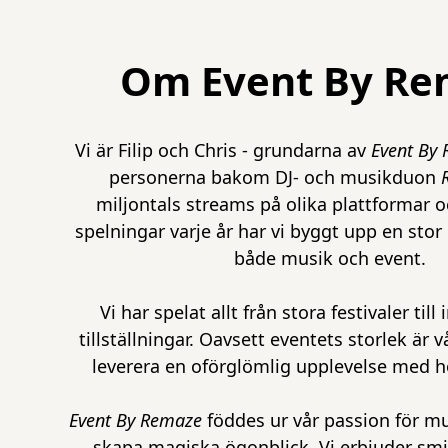
Om Event By Re
Vi är Filip och Chris - grundarna av
Event By
personerna bakom DJ- och musikduon
miljontals streams på olika plattformar 
spelningar varje år har vi byggt upp en sto
både musik och event.
Vi har spelat allt från stora festivaler till
tillställningar. Oavsett eventets storlek är vå
leverera en oförglömlig upplevelse med hö
Event By Remaze
föddes ur vår passion för mu
skapa magiska ögonblick. Vi erbjuder smi