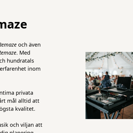
maze
 Remaze
och även
Remaze
. Med
och hundratals
r erfarenhet inom
 intima privata
rt mål alltid att
gsta kvalitet.
sik och viljan att
dig planering,