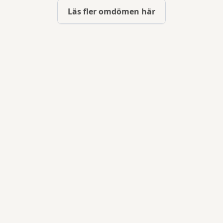
Läs fler omdömen här
Steg 01
Bokningsförfrågan