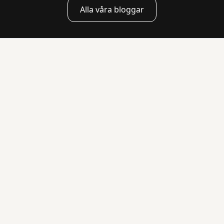
Alla våra bloggar
Varför börjar gäster ofta
dansa sent?
Vanliga orsaker till att dansgolvet startar
sent är: