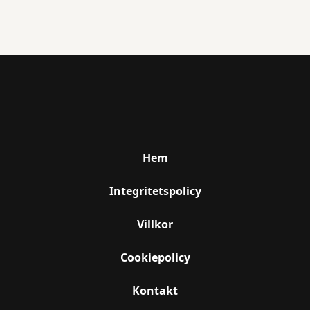
I många fall, ja. Bra ljud gör att musiken känns bättre,
och rätt ljus gör dansgolvet mer inbjudande. Det
behöver inte alltid vara stort, men det bör passa
lokalen och upplägget.
Hem
Integritetspolicy
Villkor
Cookiepolicy
Kontakt